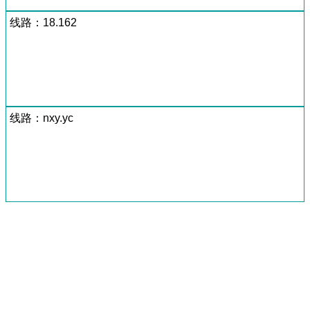
线路：18.162
线路：nxy.yc