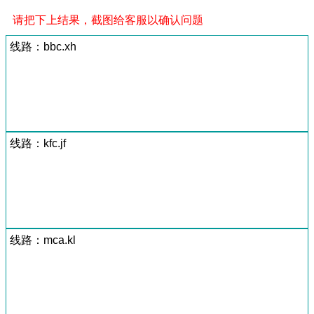
请把下上结果，截图给客服以确认问题
线路：bbc.xh
线路：kfc.jf
线路：mca.kl