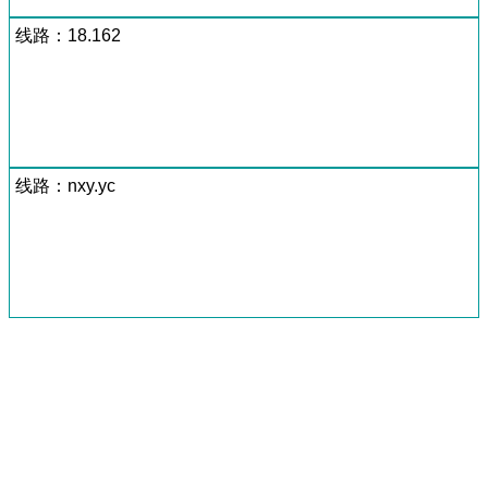
线路：18.162
线路：nxy.yc