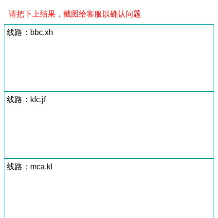
请把下上结果，截图给客服以确认问题
线路：bbc.xh
线路：kfc.jf
线路：mca.kl