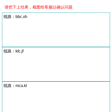
请把下上结果，截图给客服以确认问题
线路：bbc.xh
线路：kfc.jf
线路：mca.kl